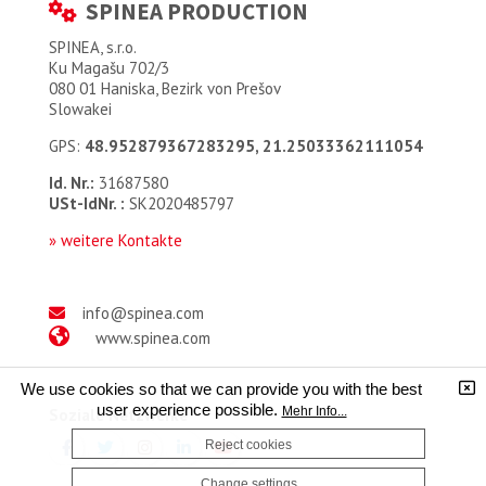
SPINEA PRODUCTION
SPINEA, s.r.o.
Ku Magašu 702/3
080 01 Haniska, Bezirk von Prešov
Slowakei
GPS:
48.952879367283295, 21.25033362111054
Id. Nr.:
31687580
USt-IdNr. :
SK2020485797
» weitere Kontakte
info@spinea.com
www.spinea.com
We use cookies so that we can provide you with the best
user experience possible.
Mehr Info...
Soziale Netzwerke
Reject cookies
Change settings