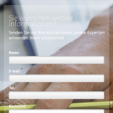
Sie wünschen weitere
Informationen?
Senden Sie uns Ihre Kontaktdaten, unsere Experten
antworten Ihnen schnellstens.
Name:
*
E-mail:
Tel.:
*
Nachricht: